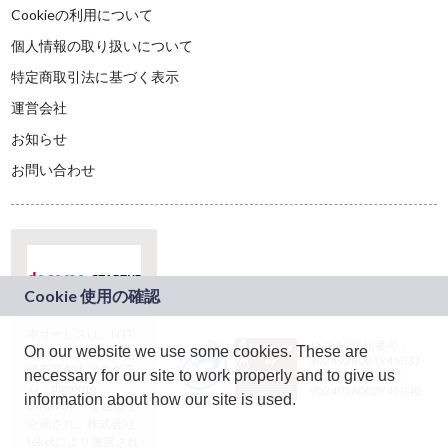
Cookieの利用について
個人情報の取り扱いについて
特定商取引法に基づく表示
運営会社
お知らせ
お問い合わせ
本サービスは、NTT
JASRAC許諾番号：
On our website we use some cookies. These are
ドコモグループの新
9024936001Y45037
規事業創出プログラ
necessary for our site to work properly and to give us
JASRAC許諾番号：
ム「docomo
9024936002Y45040
information about how our site is used.
STARTUP」を通じて
企画され、株式会社
teketにより運営され