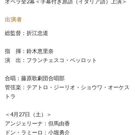
オペラ全2幕＜字幕付き原語（イタリア語）上演＞
出演者
総監督：折江忠道
指 揮：鈴木恵里奈
演 出：フランチェスコ・ベッロット
合唱：藤原歌劇団合唱部
管弦楽：テアトロ・ジーリオ・ショウワ・オーケス
トラ
＜4月27日（土）＞
アンジェリーナ：但馬由香
ドン・ラミーロ：小堀勇介