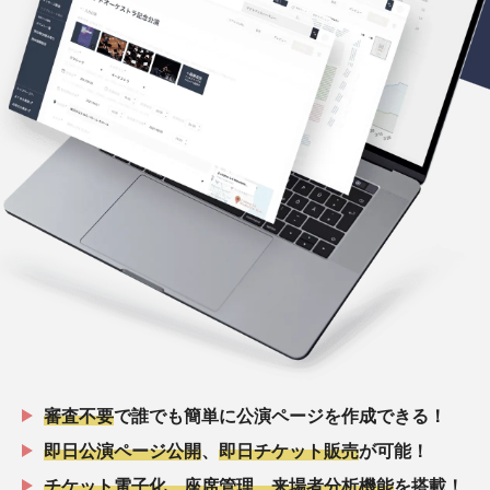
審査不要
で誰でも簡単に公演ページを作成できる！
即日公演ページ公開
、
即日チケット販売
が可能！
チケット電子化、座席管理、来場者分析機能
を搭載！