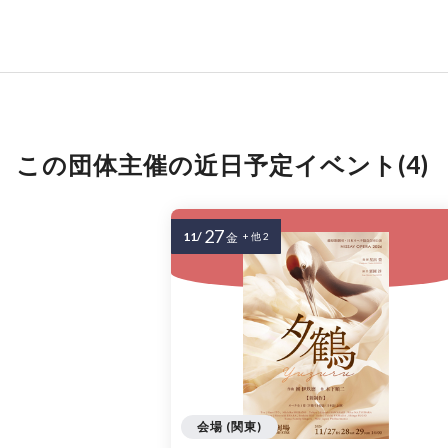
この団体主催の近日予定イベント(4)
27
11/
金
+ 他 2
会場 (関東)