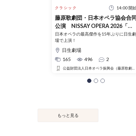
14:00 開
クラシック
藤原歌劇団・日本オペラ協会合
公演 NISSAY OPERA 2026「夕
鶴」
日本オペラの最高傑作を15年ぶりに日生
場で上演！
日生劇場
165
496
2
公益財団法人日本オペラ振興会（藤原歌劇団・日本オペラ協会）
もっと見る