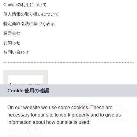
Cookieの利用について
個人情報の取り扱いについて
特定商取引法に基づく表示
運営会社
お知らせ
お問い合わせ
本サービスは、NTT
JASRAC許諾番号：
On our website we use some cookies. These are
ドコモグループの新
9024936001Y45037
規事業創出プログラ
necessary for our site to work properly and to give us
JASRAC許諾番号：
ム「docomo
9024936002Y45040
information about how our site is used.
STARTUP」を通じて
企画され、株式会社
teketにより運営され