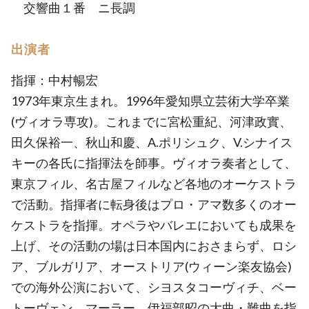
交響曲１番 ニ長調
出演者
指揮：中村暢宏
1973年東京生まれ。1996年愛知県立芸術大学卒業
(ヴィオラ専攻)。これまでに宮松重紀、河津政實、
田久保裕一、秋山和慶、A.ポリシュク、V.シナイス
キーの各氏に指揮法を師事。ヴィオラ奏者として、
東京フィル、名古屋フィルなど各地のオーケストラ
で活動。指揮者に転身後はプロ・アマ数多くのオー
ケストラを指揮。オペラやバレエにおいても成果を
上げ、その活動の場は日本国内におさまらず、ロシ
ア、ブルガリア、オーストリア(ウィーン楽友協会)
での海外公演において、シヨスタコーヴィチ、ベー
トーヴェン、マーラー、伊福部昭の大曲・難曲を指