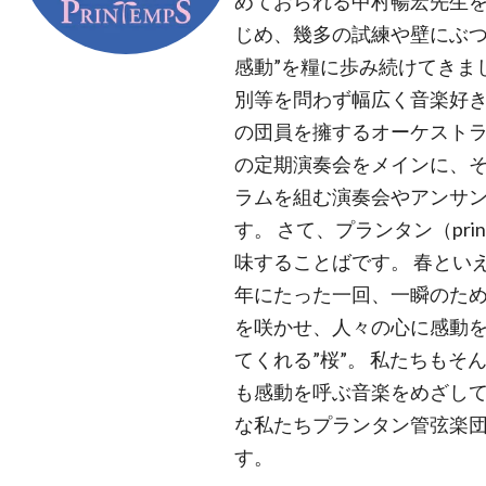
めておられる中村暢宏先生
じめ、幾多の試練や壁にぶつ
感動”を糧に歩み続けてきま
別等を問わず幅広く音楽好き
の団員を擁するオーケストラ
の定期演奏会をメインに、
ラムを組む演奏会やアンサ
す。 さて、プランタン（pri
味することばです。 春といえ
年にたった一回、一瞬のた
を咲かせ、人々の心に感動
てくれる”桜”。 私たちもそ
も感動を呼ぶ音楽をめざして
な私たちプランタン管弦楽
す。