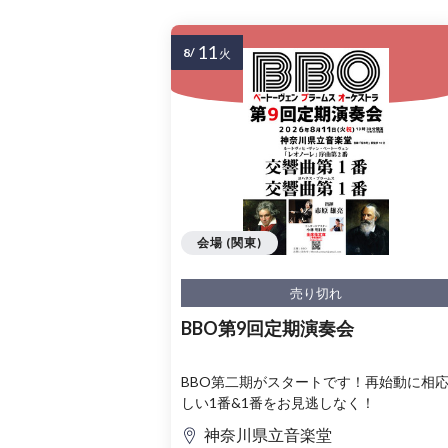
11
8/
火
会場 (関東)
売り切れ
BBO第9回定期演奏会
BBO第二期がスタートです！再始動に相
しい1番&1番をお見逃しなく！
神奈川県立音楽堂