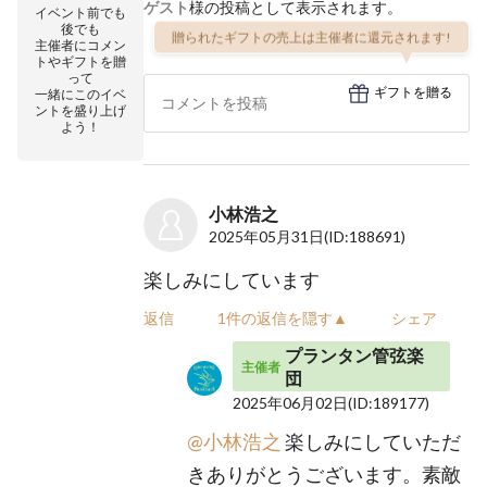
ゲスト
様の投稿として表示されます。
イベント前でも
後でも
贈られたギフトの売上は主催者に還元されます!
主催者にコメン
トやギフトを贈
って
ギフトを贈る
一緒にこのイベ
ントを盛り上げ
よう！
小林浩之
2025年05月31日
(ID:188691)
楽しみにしています
返信
1件の返信を隠す▲
シェア
プランタン管弦楽
主催者
団
2025年06月02日
(ID:189177)
@小林浩之
楽しみにしていただ
きありがとうございます。素敵