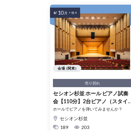
10
8/
月
+ 他 4
会場 (関東)
売り切れ
セシオン杉並 ホール ピアノ試奏
会【110分】2台ピアノ（スタイ
ンウェイ・ベーゼンドルファー
ホールでピアノを弾いてみませんか？
セシオン杉並
189
203