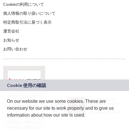
Cookieの利用について
個人情報の取り扱いについて
特定商取引法に基づく表示
運営会社
お知らせ
お問い合わせ
本サービスは、NTT
JASRAC許諾番号：
On our website we use some cookies. These are
ドコモグループの新
9024936001Y45037
規事業創出プログラ
necessary for our site to work properly and to give us
JASRAC許諾番号：
ム「docomo
9024936002Y45040
information about how our site is used.
STARTUP」を通じて
企画され、株式会社
teketにより運営され