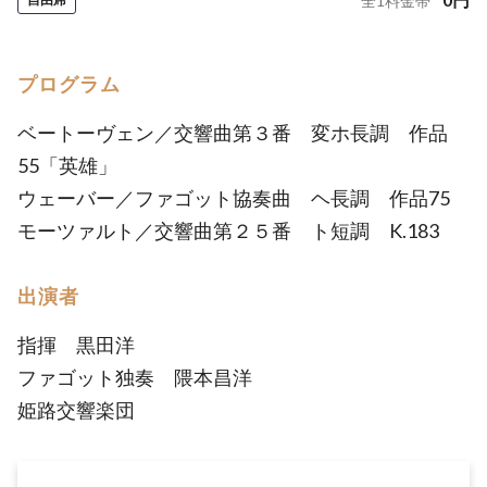
全
1
料金帯
プログラム
ベートーヴェン／交響曲第３番 変ホ長調 作品
55「英雄」
ウェーバー／ファゴット協奏曲 ヘ長調 作品75
モーツァルト／交響曲第２５番 ト短調 K.183
出演者
指揮 黒田洋
ファゴット独奏 隈本昌洋
姫路交響楽団