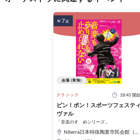
7
8/
金
会場 (東海)
18:45 開
クラシック
ピン！ポン！スポーツフェステ
ヴァル
「音楽のすゝめシリーズ」
Niterra日本特殊陶業市民会館（名古屋市民会館） フォレストホール