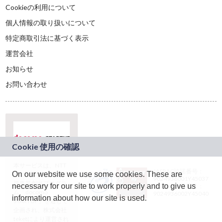
Cookieの利用について
個人情報の取り扱いについて
特定商取引法に基づく表示
運営会社
お知らせ
お問い合わせ
本サービスは、NTT
JASRAC許諾番号：
On our website we use some cookies. These are
ドコモグループの新
9024936001Y45037
規事業創出プログラ
necessary for our site to work properly and to give us
JASRAC許諾番号：
ム「docomo
9024936002Y45040
information about how our site is used.
STARTUP」を通じて
企画され、株式会社
teketにより運営され