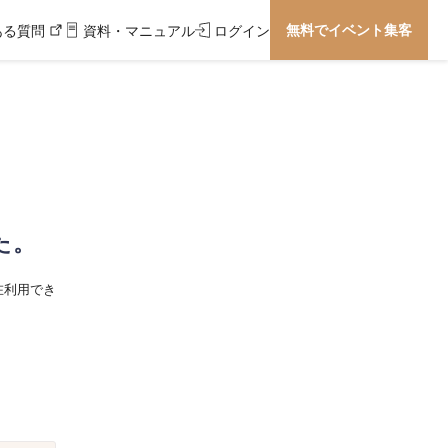
無料でイベント集客
ある質問
資料・マニュアル
ログイン
た。
在利用でき