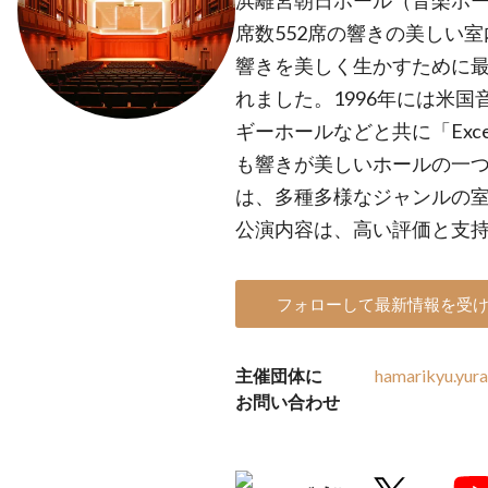
浜離宮朝日ホール（音楽ホー
席数552席の響きの美しい
響きを美しく生かすために
れました。1996年には米
ギーホールなどと共に「Exce
も響きが美しいホールの一
は、多種多様なジャンルの
公演内容は、高い評価と支
フォローして最新情報を受
主催団体に
hamarikyu.yur
お問い合わせ