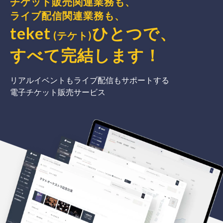
チケット販売関連業務も、
ライブ配信関連業務も、
teket
ひとつで、
(テケト)
すべて完結
します
！
リアルイベントもライブ配信もサポートする
電子チケット販売サービス