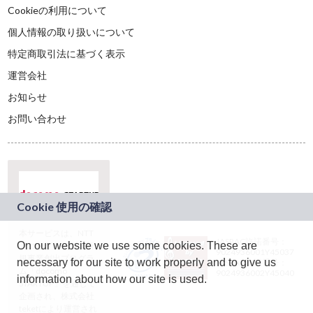
Cookieの利用について
個人情報の取り扱いについて
特定商取引法に基づく表示
運営会社
お知らせ
お問い合わせ
本サービスは、NTT
JASRAC許諾番号：
On our website we use some cookies. These are
ドコモグループの新
9024936001Y45037
規事業創出プログラ
necessary for our site to work properly and to give us
JASRAC許諾番号：
ム「docomo
9024936002Y45040
information about how our site is used.
STARTUP」を通じて
企画され、株式会社
teketにより運営され