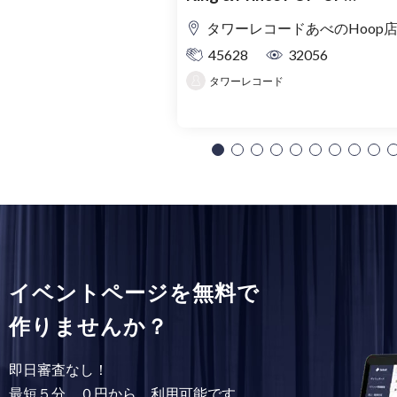
SHOP「MAGIC STAGE」入
タワーレコードあべのHoop
理券
45628
32056
タワーレコード
イベントページを無料で
作りませんか？
即日審査なし！
最短５分、０円から、利用可能です。