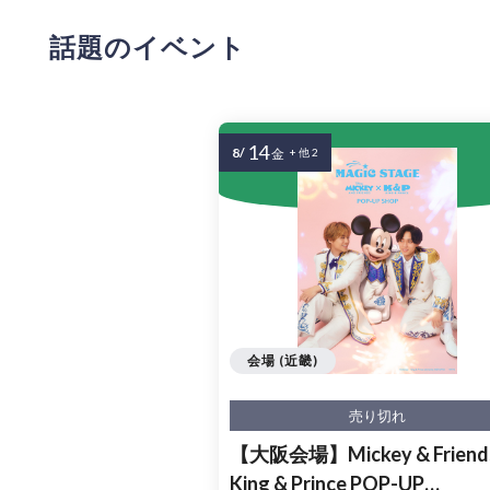
話題のイベント
14
8/
金
+ 他 2
会場 (近畿)
売り切れ
【大阪会場】Mickey & Friends
King & Prince POP-UP