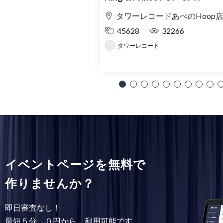
SHOP「MAGIC STAGE」入
タワーレコードあべのHoop
理券
45628
32266
タワーレコード
イベントページを無料で
作りませんか？
即日審査なし！
最短５分、０円から、利用可能です。