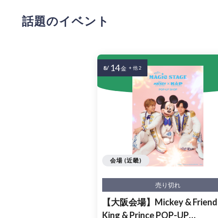
話題のイベント
14
8/
金
+ 他 2
会場 (近畿)
売り切れ
【大阪会場】Mickey & Friends
King & Prince POP-UP