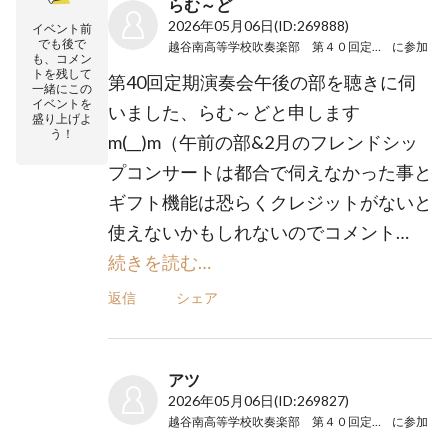
らむ～ど
2026年05月06日
(ID:269888)
イベント前
でも後で
越谷南高等学校吹奏楽部 第４０回定期演奏会
に参加
も、コメン
トを残して
第40回定期演奏会午後の部を聴きに伺
一緒にこの
イベントを
いました、らむ～どと申します
盛り上げよ
う！
m(__)m（午前の部&2月のフレンドシッ
プコンサートは都合で伺えなかった事と
ギフト機能は恐らくクレジットがないと
使えないかもしれないのでコメント…
続きを読む…
返信
シェア
アツ
2026年05月06日
(ID:269827)
越谷南高等学校吹奏楽部 第４０回定期演奏会
に参加