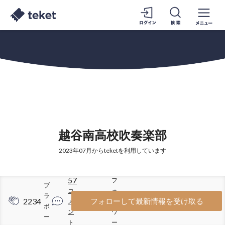
越谷南高校吹奏楽部
2023年07月からteketを利用しています
57
フ
ブ
コ
ォ
ラ
2234
946
フォローして最新情報を受け取る
メ
ロ
ボ
ン
ワ
ー
ト
ー