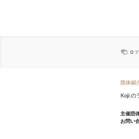
0
ブ
団体紹
Koji 
主催団
お問い