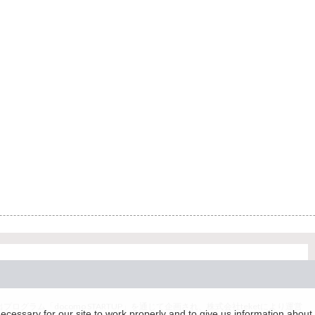
グラム「docomo STARTUP」を通じて企画され、株式会社teketにより運営
essary for our site to work properly and to give us information about 