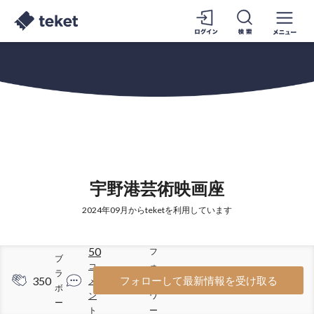
宇野港芸術映画座
2024年09月からteketを利用しています
50
フ
ブ
コ
ォ
ラ
350
275
フォローして最新情報を受け取る
メ
ロ
ボ
ン
ワ
ー
ト
ー