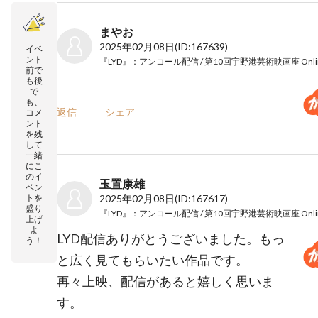
まやお
2025年02月08日
(ID:167639)
イベ
ント
前で
も後
で
も、
返信
シェア
コメ
ント
を残
して
一緒
にこ
のイ
玉置康雄
ベン
トを
2025年02月08日
(ID:167617)
盛り
上げ
よ
LYD配信ありがとうございました。もっ
う！
と広く見てもらいたい作品です。
再々上映、配信があると嬉しく思いま
す。