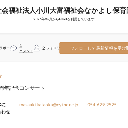
社会福祉法人小川大富福祉会なかよし保育
2026年06月からteketを利用しています
1
2
フォローして最新情報を受け
ラボー
フォロワー
コメント
介
0周年記念コンサート
体に
masaaki.kataoka@cy.tnc.ne.jp
054-629-2525
合わせ