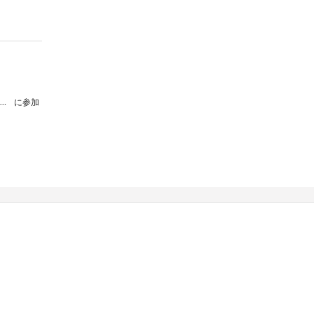
社会福祉法人小川大富福祉会 50周年記念コンサート
に参加