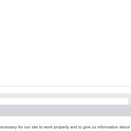
グラム「docomo STARTUP」を通じて企画され、株式会社teketにより運営
essary for our site to work properly and to give us information about 