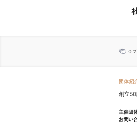
0
ブ
団体紹
創立5
主催団
お問い