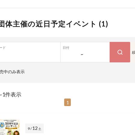
団体主催の近日予定イベント (
1
)
ード
日付
~
売中のみ表示
~1件表示
1
12
9 /
土