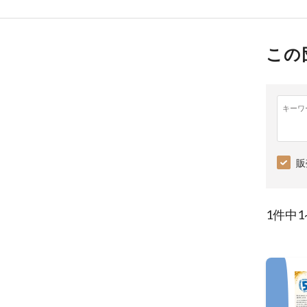
この
キーワ
販
1件中1