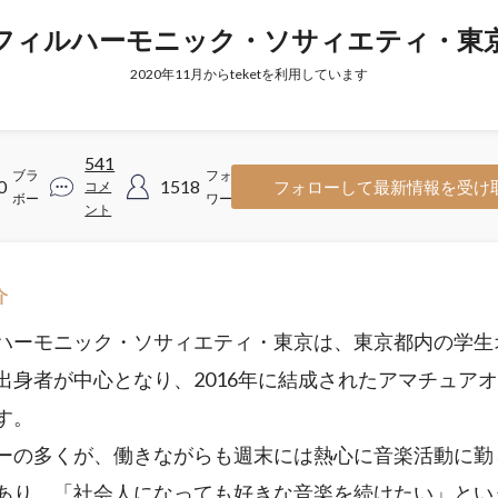
フィルハーモニック・ソサィエティ・東
2020年11月からteketを利用しています
541
ブラ
フォロ
0
1518
フォローして最新情報を受け
コメ
ボー
ワー
ント
介
ハーモニック・ソサィエティ・東京は、東京都内の学生
出身者が中心となり、2016年に結成されたアマチュア
す。
ーの多くが、働きながらも週末には熱心に音楽活動に勤
あり、「社会人になっても好きな音楽を続けたい」とい