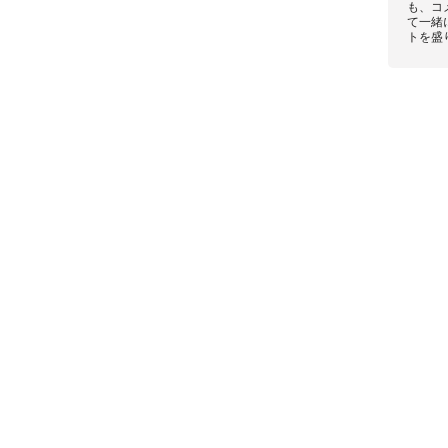
も、コ
て一緒
トを盛