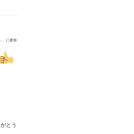
フィルハーモニック・ソサィエティ・東京 10周年記念演奏会Ⅱ
に参加
りがとう