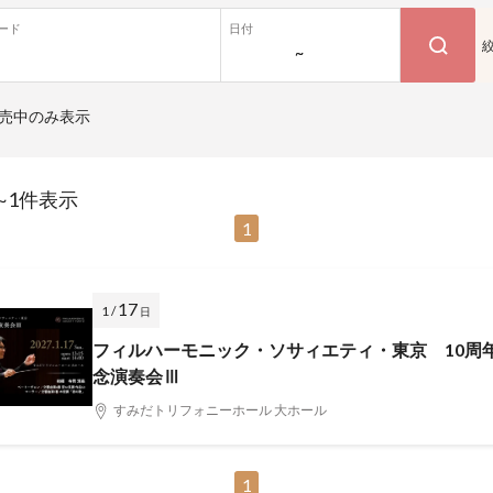
ード
日付
~
売中のみ表示
~1件表示
1
17
1 /
日
フィルハーモニック・ソサィエティ・東京 10周
念演奏会Ⅲ
すみだトリフォニーホール 大ホール
1