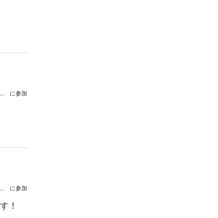
フィルハーモニック・ソサィエティ・東京 10周年記念演奏会Ⅲ
に参加
フィルハーモニック・ソサィエティ・東京 10周年記念演奏会Ⅲ
に参加
です！