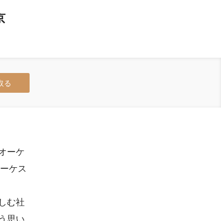
京
取る
オーケ
オーケス
しむ社
う思い