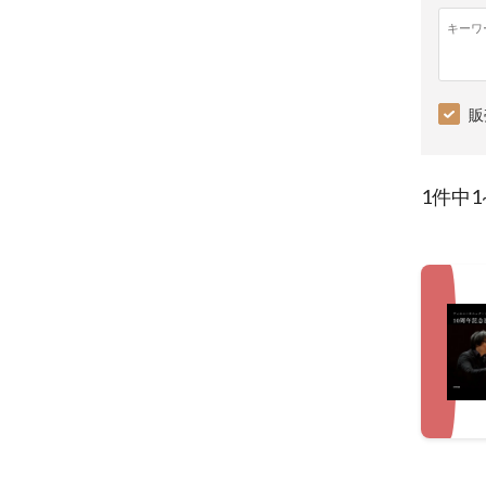
キーワ
販
1件中1