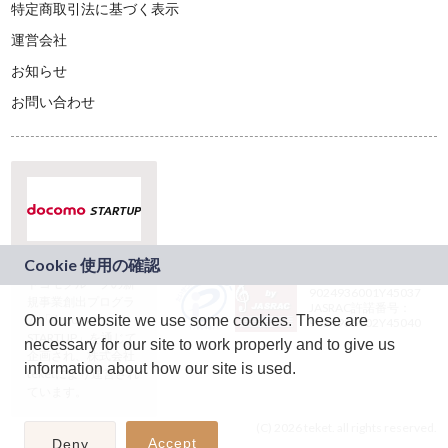
特定商取引法に基づく表示
運営会社
お知らせ
お問い合わせ
本サービスは、NTT
JASRAC許諾番号：
ドコモグループの新
9024936001Y45037
規事業創出プログラ
JASRAC許諾番号：
ム「docomo
On our website we use some cookies. These are
9024936002Y45040
STARTUP」を通じて
necessary for our site to work properly and to give us
企画され、株式会社
information about how our site is used.
teketにより運営され
ています。
(C) 2026 teket. all rights reserved.
Accept
Deny