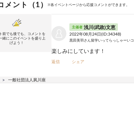
コメント（
1
）
※各イベントページから応援コメントができます。
浅川(武政)文恵
主催者
ト前でも後でも、コメントを
2022年08月24日
(ID:34348)
一緒にこのイベントを盛り上
げよう！
楽しみにしています！
返信
シェア
一般社団法人夙川座