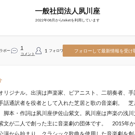
一般社団法人夙川座
2022年08月からteketを利用しています
1
1
フォローして最新情報を受け
ラボー
フォロワー
コメント
介
オリジナル。出演は声楽家、ピアニスト、二胡奏者、手
手話通訳者を役者として入れた芝居と歌の音楽劇。 芝
 脚本・作詞は夙川座伊佐山紫文。夙川座は声楽の浅川
紫文が二人で創った主に音楽劇の団体です。 2015年
公演から始まり、クラシック歌曲を使用した音楽劇を創