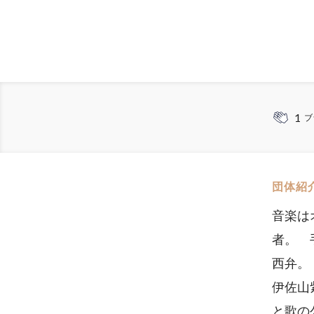
1
ブ
団体紹
音楽は
者。 
西弁。
伊佐山
と歌の