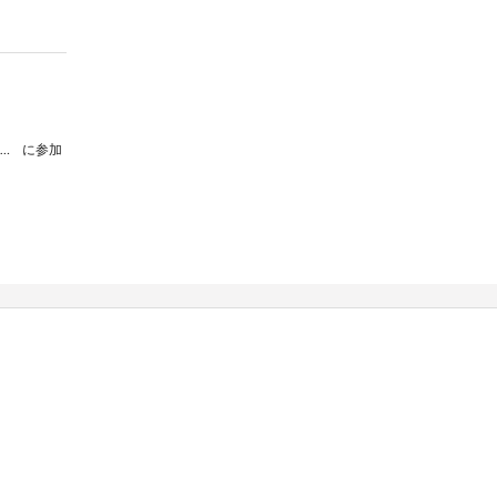
黒田美羽さん留学いってらっしゃーいコンサート
に参加