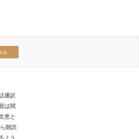
取る
話通訳
居は関
文恵と
から朗読
るよう