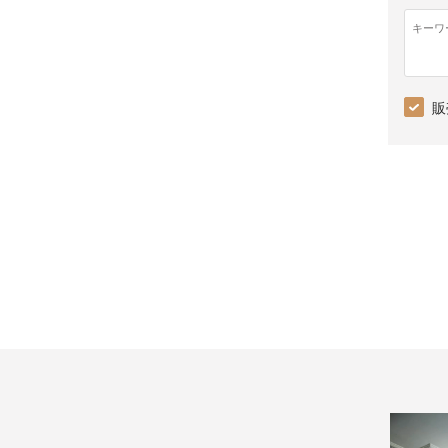
キーワ
販