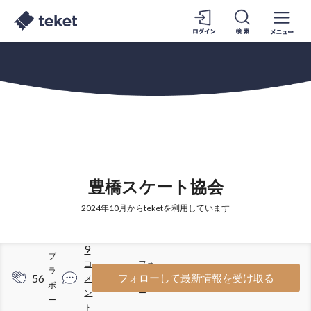
豊橋スケート協会
2024年10月からteketを利用しています
9
ブ
コ
フォ
ラ
56
64
フォローして最新情報を受け取る
メ
ロワ
ボ
ン
ー
ー
ト