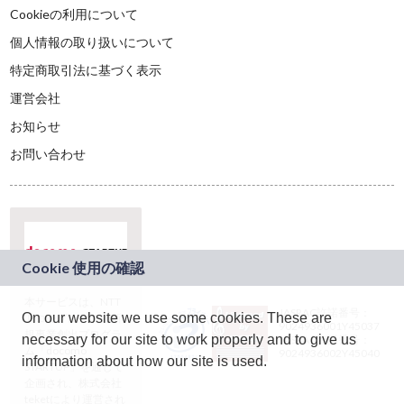
Cookieの利用について
個人情報の取り扱いについて
特定商取引法に基づく表示
運営会社
お知らせ
お問い合わせ
本サービスは、NTT
JASRAC許諾番号：
On our website we use some cookies. These are
ドコモグループの新
9024936001Y45037
規事業創出プログラ
necessary for our site to work properly and to give us
JASRAC許諾番号：
ム「docomo
9024936002Y45040
information about how our site is used.
STARTUP」を通じて
企画され、株式会社
teketにより運営され