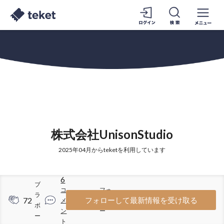
株式会社UnisonStudio
2025年04月からteketを利用しています
6
ブ
コ
フォ
ラ
72
25
フォローして最新情報を受け取る
メ
ロワ
ボ
ン
ー
ー
ト