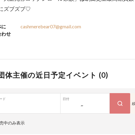
にズブズブ♡
体に
cashmerebear07@gmail.com
合わせ
団体主催の近日予定イベント (
0
)
ード
日付
~
売中のみ表示