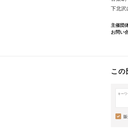
下北沢
主催団
お問い
この
キーワ
販