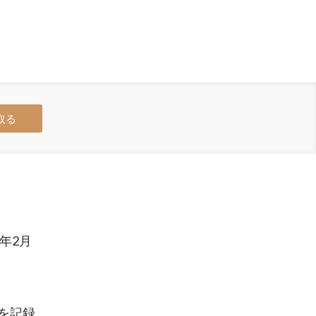
取る
年2月
を記録