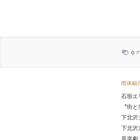
0
ブ
団体紹
石垣エ
〝街と
下北沢
下北沢
音楽劇