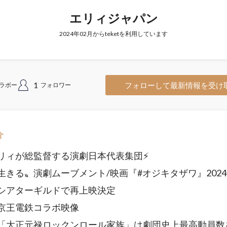
エリィジャパン
2024年02月からteketを利用しています
1
フォローして最新情報を受け
ラボー
フォロワー
介
リィが総監督する演劇日本代表集団⚡️
生きる〟演劇ムーブメント/映画『#オジキタザワ』2024
シアターギルドで再上映決定
京王電鉄コラボ映像
「大正元禄ロックンロール家族」は劇団史上最高動員数