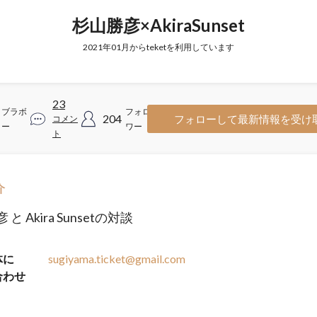
杉山勝彦×AkiraSunset
2021年01月からteketを利用しています
23
ブラボ
フォロ
204
フォローして最新情報を受け
コメン
ー
ワー
ト
介
と Akira Sunsetの対談
体に
sugiyama.ticket@gmail.com
合わせ