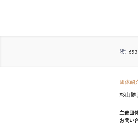
653
団体紹
杉山勝彦 
主催団
お問い