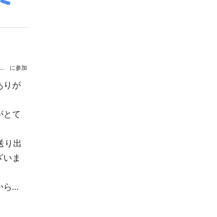
杉山勝彦×Akira Sunset 5年目でごめんね！
に参加
ありが
がとて
送り出
ざいま
から…