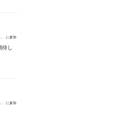
杉山勝彦×Akira Sunset 5年目でごめんね！
に参加
期待し
杉山勝彦×Akira Sunset 5年目でごめんね！
に参加