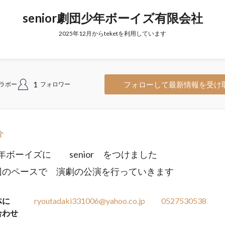
senior劇団少年ボーイズ有限会社
2025年12月からteketを利用しています
1
フォローして最新情報を受け
ラボー
フォロワー
介
年ボーイズに senior をつけました
回のペースで 演劇の公演を行っていきます
体に
ryoutadaki331006@yahoo.co.jp
0527530538
合わせ