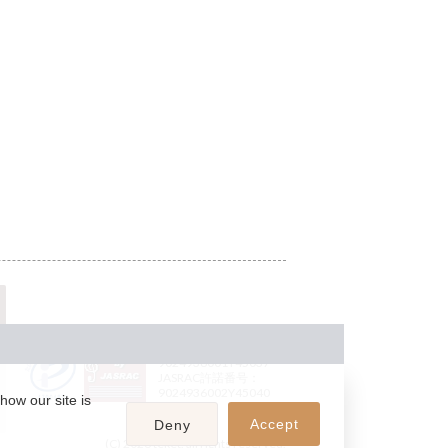
JASRAC許諾番号：
9024936001Y45037
JASRAC許諾番号：
9024936002Y45040
how our site is
Accept
Deny
(C) 2026 teket. all rights reserved.