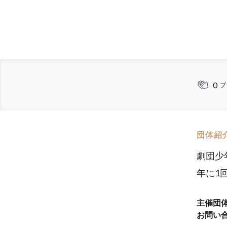
0
ブ
団体紹
劇団少
年に1
主催団
お問い