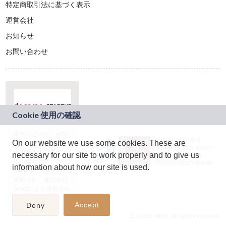
特定商取引法に基づく表示
運営会社
お知らせ
お問い合わせ
本サービスは、NTT
JASRAC許諾番号：
On our website we use some cookies. These are
ドコモグループの新
9024936001Y45037
規事業創出プログラ
necessary for our site to work properly and to give us
JASRAC許諾番号：
ム「docomo
9024936002Y45040
information about how our site is used.
STARTUP」を通じて
企画され、株式会社
teketにより運営され
ています。
Accept
Deny
(C) 2026 teket. all rights reserved.