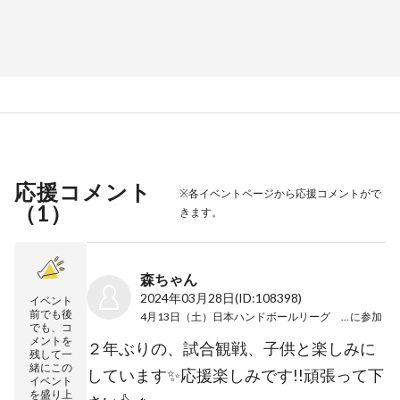
応援コメント
※各イベントページから応援コメントがで
（
1
）
きます。
森ちゃん
2024年03月28日
(ID:108398)
イベント
前でも後
4月13日（土）日本ハンドボールリーグ 第19節
に参加
でも、コ
メントを
２年ぶりの、試合観戦、子供と楽しみに
残して一
緒にこの
しています✨応援楽しみです!!頑張って下
イベント
を盛り上