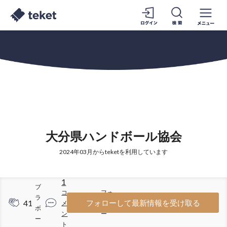
大分県ハンドボール協会
2024年03月からteketを利用しています
1
ブ
コ
フォ
ラ
41
47
フォローして最新情報を受け取る
メ
ロワ
ボ
ン
ー
ー
ト