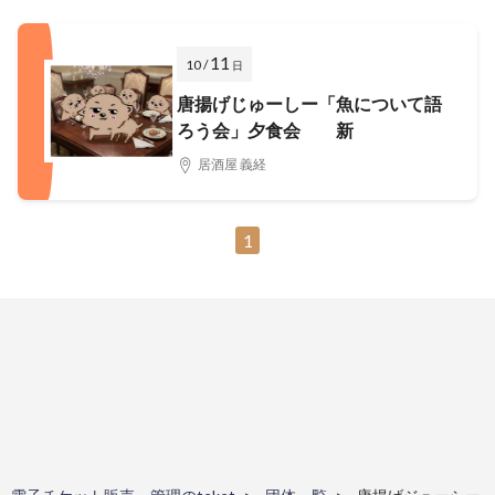
11
10 /
日
唐揚げじゅーしー「魚について語
ろう会」夕食会 新
居酒屋 義経
1