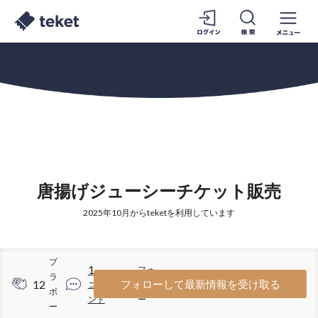
唐揚げジューシーチケット販売
2025年10月からteketを利用しています
ブ
1
フォ
ラ
12
3
フォローして最新情報を受け取る
コメ
ロワ
ボ
ント
ー
ー