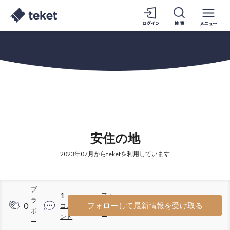
安住の地
2023年07月からteketを利用しています
ブ
1
フォ
ラ
0
19
フォローして最新情報を受け取る
コメ
ロワ
ボ
ント
ー
ー