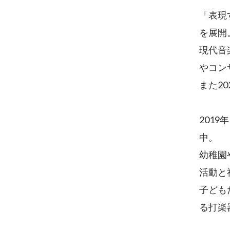
「表現
を展開
現代音
やコン
また2
201
中。
幼稚園
活動と
子ども
る打楽