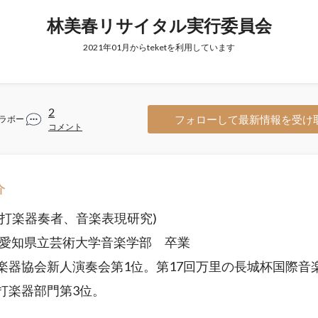
林美春リサイタル実行委員会
2021年01月からteketを利用しています
2
フォローして最新情報を受け
ラボー
コメント
介
(打楽器奏者、音楽表現研究)
9年愛知県立芸術大学音楽学部 卒業
楽器協会新人演奏会第1位。第17回万里の長城杯国際音
打楽器部門第3位。