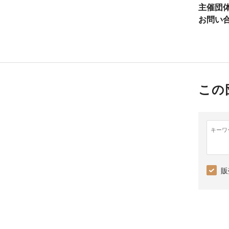
主催団
お問い
この
キーワ
販