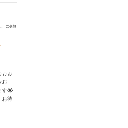
林美春 打楽器リサイタルVol.3 せんはうたう
に参加
ア
ぉぉぉ
ぉお
す😭
！お待