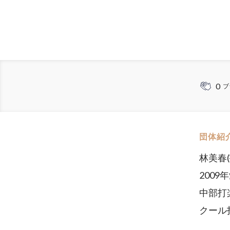
0
ブ
団体紹
林美春
200
中部打
クール