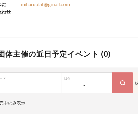
体に
miharuolaf@gmail.com
合わせ
団体主催の近日予定イベント (
0
)
ード
日付
~
売中のみ表示