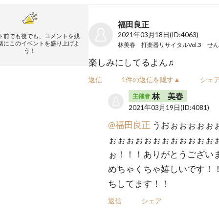
福田良正
2021年03月18日
(ID:4063)
ト前でも後でも、コメントを残
緒にこのイベントを盛り上げよ
う！
楽しみにしてるよん♫
返信
1件の返信を隠す▲
シェ
林 美春
主催者
2021年03月19日
(ID:4081)
@福田良正
うおぉぉぉぉぉ
ぉぉぉぉぉぉぉぉぉぉぉぉ
ぉ！！！ありがとうございま
めちゃくちゃ嬉しいです！
ちしてます！！
返信
シェア