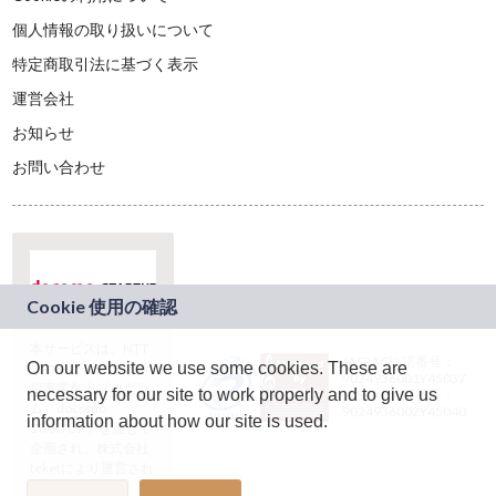
個人情報の取り扱いについて
特定商取引法に基づく表示
運営会社
お知らせ
お問い合わせ
本サービスは、NTT
JASRAC許諾番号：
On our website we use some cookies. These are
ドコモグループの新
9024936001Y45037
規事業創出プログラ
necessary for our site to work properly and to give us
JASRAC許諾番号：
ム「docomo
9024936002Y45040
information about how our site is used.
STARTUP」を通じて
企画され、株式会社
teketにより運営され
ています。