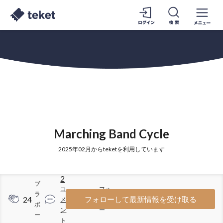
Marching Band Cycle
2025年02月からteketを利用しています
2
ブ
コ
フォ
ラ
24
10
フォローして最新情報を受け取る
メ
ロワ
ボ
ン
ー
ー
ト