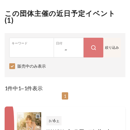
この団体主催の近日予定イベント
(
1
)
キーワード
日付
絞り込み
~
販売中のみ表示
1件中1~1件表示
1
6
3 /
土