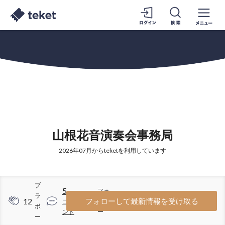
山根花音演奏会事務局
2026年07月からteketを利用しています
ブ
5
フォ
ラ
12
4
フォローして最新情報を受け取る
コメ
ロワ
ボ
ント
ー
ー