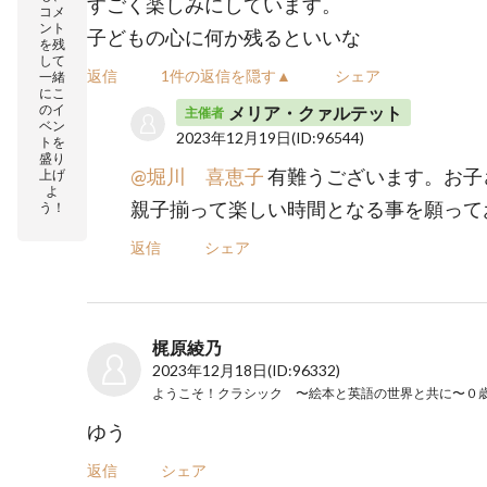
すごく楽しみにしています。
コメ
ント
子どもの心に何か残るといいな
を残
して
返信
1件の返信を隠す▲
シェア
一緒
にこ
のイ
メリア・クァルテット
主催者
ベン
2023年12月19日
(ID:96544)
トを
盛り
@堀川 喜恵子
有難うございます。お子
上げ
よ
親子揃って楽しい時間となる事を願って
う！
返信
シェア
梶原綾乃
2023年12月18日
(ID:96332)
ゆう
返信
シェア