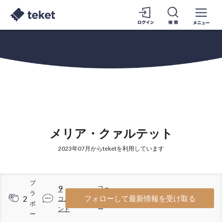
メリア・クァルテット
2023年07月からteketを利用しています
ブ
9
フォ
ラ
2
42
フォローして最新情報を受け取る
コメ
ロワ
ボ
ント
ー
ー