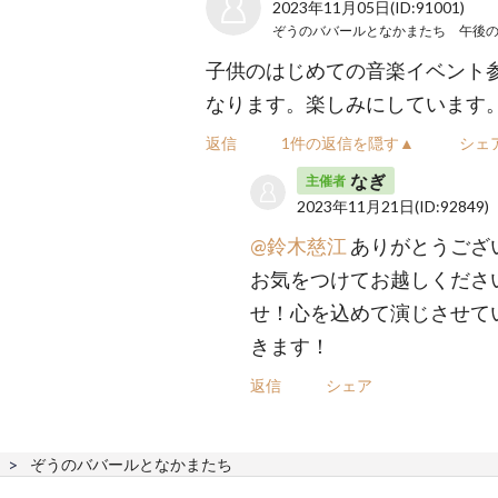
2023年11月05日
(ID:91001)
ぞうのババールとなかまたち 午後
子供のはじめての音楽イベント
なります。楽しみにしています
返信
1件の返信を隠す▲
シェ
なぎ
主催者
2023年11月21日
(ID:92849)
@鈴木慈江
ありがとうござ
お気をつけてお越しくださ
せ！心を込めて演じさせて
きます！
返信
シェア
ぞうのババールとなかまたち