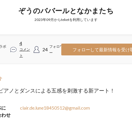
ぞうのババールとなかまたち
2023年09月からteketを利用しています
4
ラボ
フォロワ
24
フォローして最新情報を受け
コメン
ー
ト
介
ピアノとダンスによる五感を刺激する新アート！
体に
clair.de.lune18450512@gmail.com
合わせ