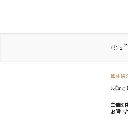
ブ
1
ー
団体紹
朗読と
主催団
お問い