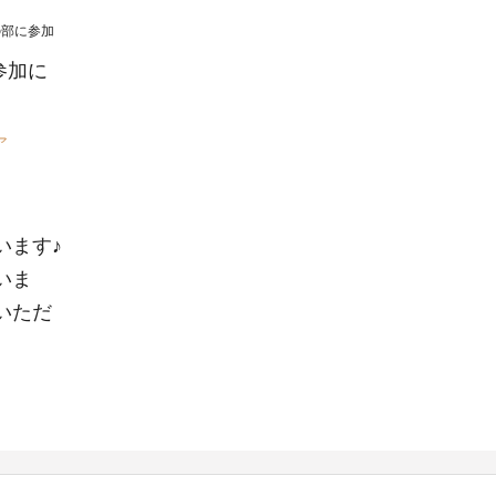
の部
に参加
参加に
。
ア
います♪
いま
いただ