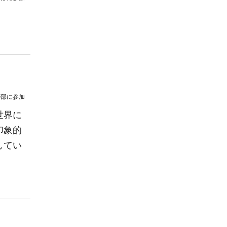
の部
に参加
世界に
印象的
してい