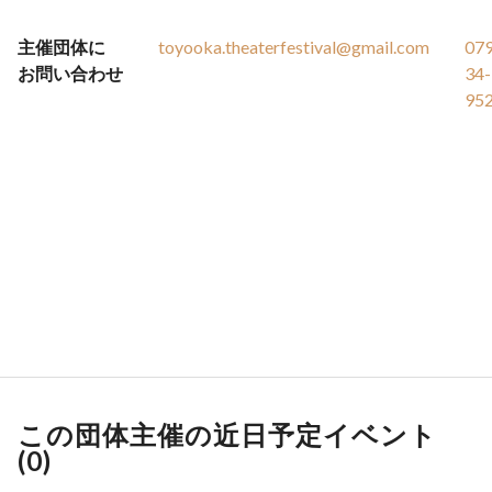
主催団体に
toyooka.theaterfestival@gmail.com
07
お問い合わせ
34-
95
この団体主催の近日予定イベント
(
0
)