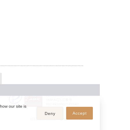
JASRAC許諾番号：
9024936001Y45037
JASRAC許諾番号：
9024936002Y45040
how our site is
Accept
Deny
(C) 2026 teket. all rights reserved.