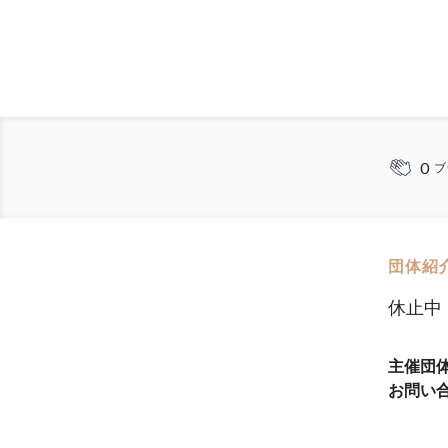
0
ブ
団体紹
休止中
主催団
お問い