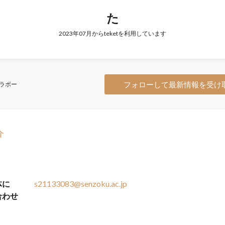
た
2023年07月からteketを利用しています
フォローして最新情報を受け
ラボー
介
体に
s21133083@senzoku.ac.jp
合わせ