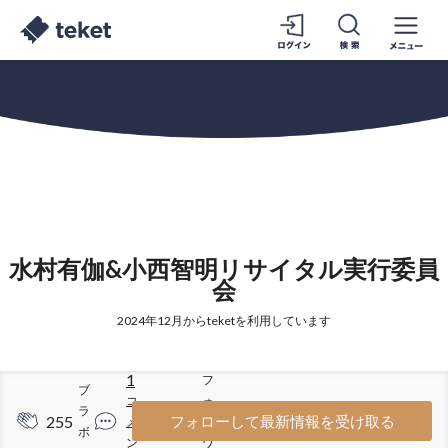
水村有伽&小西智明リサイタル実行委員
会
2024年12月からteketを利用しています
1
フ
ブ
コ
ォ
ラ
255
23
フォローして最新情報を受け取る
メ
ロ
ボ
ン
ワ