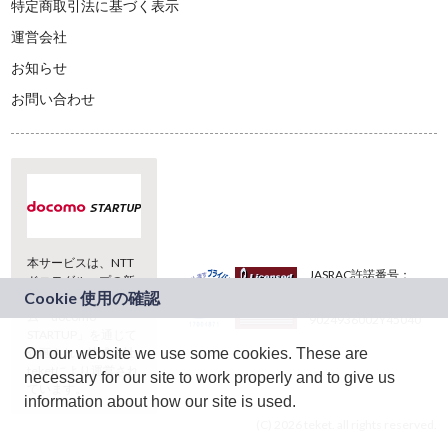
特定商取引法に基づく表示
運営会社
お知らせ
お問い合わせ
本サービスは、NTT
JASRAC許諾番号：
ドコモグループの新
9024936001Y45037
規事業創出プログラ
JASRAC許諾番号：
ム「docomo
9024936002Y45040
STARTUP」を通じて
企画され、株式会社
On our website we use some cookies. These are
teketにより運営され
necessary for our site to work properly and to give us
ています。
information about how our site is used.
(C) 2026 teket. all rights reserved.