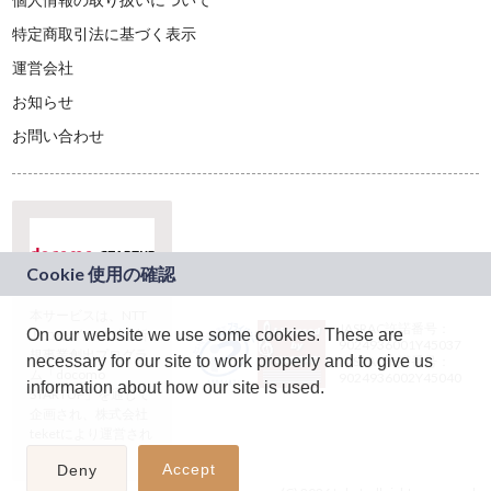
特定商取引法に基づく表示
運営会社
お知らせ
お問い合わせ
本サービスは、NTT
JASRAC許諾番号：
On our website we use some cookies. These are
ドコモグループの新
9024936001Y45037
規事業創出プログラ
necessary for our site to work properly and to give us
JASRAC許諾番号：
ム「docomo
9024936002Y45040
information about how our site is used.
STARTUP」を通じて
企画され、株式会社
teketにより運営され
ています。
Accept
Deny