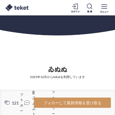
ゐぬぬ
2025年10月からteketを利用しています
8
フ
ブ
コ
ォ
ラ
121
23
フォローして最新情報を受け取る
メ
ロ
ボ
ン
ワ
ー
ト
ー