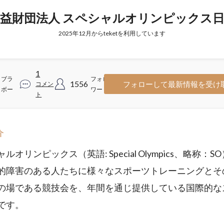
益財団法人 スペシャルオリンピックス
2025年12月からteketを利用しています
1
ブラ
フォロ
1556
フォローして最新情報を受け
コメン
ボー
ワー
ト
介
ルオリンピックス（英語: Special Olympics、略称：S
的障害のある人たちに様々なスポーツトレーニングとそ
の場である競技会を、年間を通じ提供している国際的な
です。