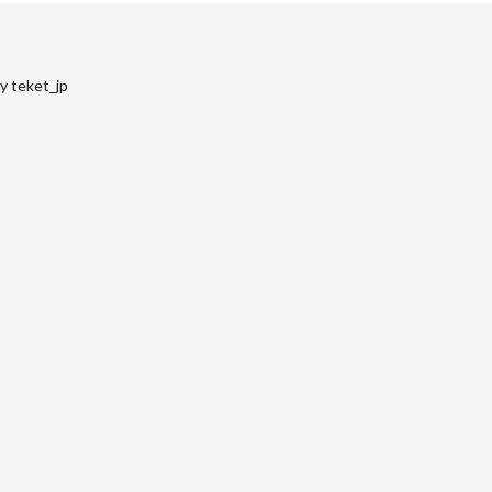
y teket_jp