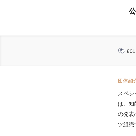
公
801
団体紹
スペシャ
は、知
の発表
ツ組織