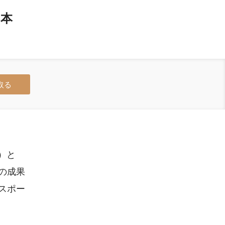
日本
取る
O）と
の成果
スポー