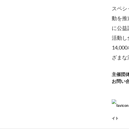
スペシ
動を推
に公益
活動し
14,
ざまな
主催団
お問い
イト