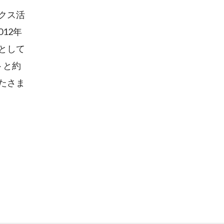
クス活
12年
として
トと約
したさま