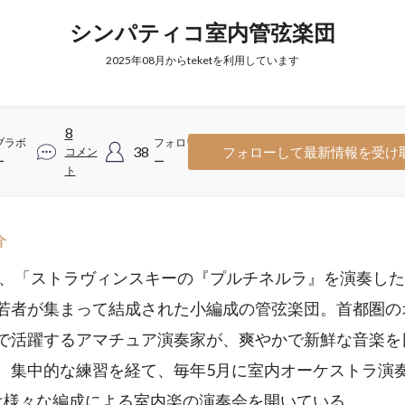
シンパティコ室内管弦楽団
2025年08月からteketを利用しています
8
ブラボ
フォロワ
38
フォローして最新情報を受け
コメン
ー
ー
ト
介
5年、「ストラヴィンスキーの『プルチネルラ』を演奏し
若者が集まって結成された小編成の管弦楽団。首都圏の
で活躍するアマチュア演奏家が、爽やかで新鮮な音楽を
、集中的な練習を経て、毎年5月に室内オーケストラ演
は様々な編成による室内楽の演奏会を開いている。