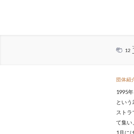
12
団体紹
199
という
ストラ
て集い
1月に