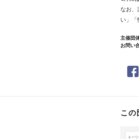
なお、楽
い」「
主催団
お問い
この
キーワ