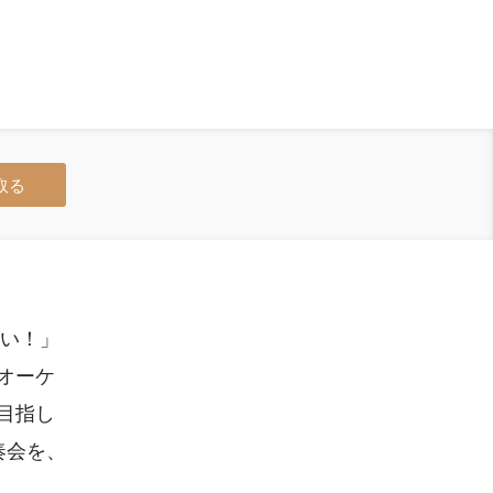
取る
たい！」
オーケ
目指し
奏会を、