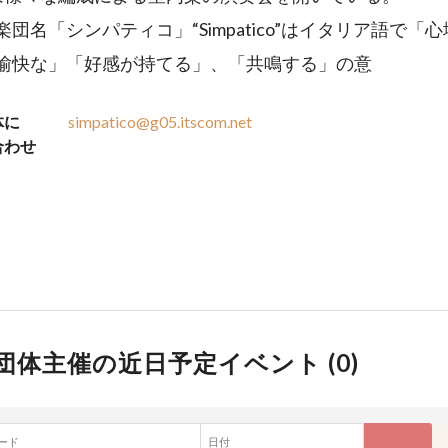
団名「シンパティコ」“Simpatico”はイタリア語で「
愉快な」「好感が持てる」、「共鳴する」の意
体に
simpatico@g05.itscom.net
合わせ
団体主催の近日予定イベント (
0
)
ード
日付