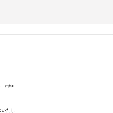
群馬県立前橋東高等学校吹奏楽部第４５回定期演奏会
に参加
念いたし