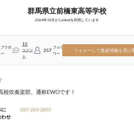
群馬県立前橋東高等学校
2024年10月からteketを利用しています
15
ブラボ
フォロ
257
フォローして最新情報を受け
コメン
ー
ワー
ト
介
高校吹奏楽部、通称EWOです！
体に
027-263-2855
合わせ