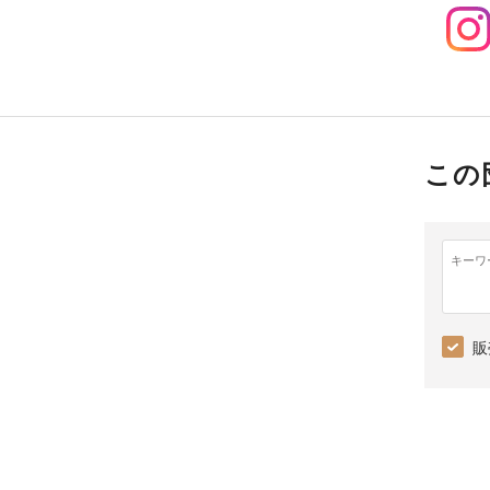
この
キーワ
販