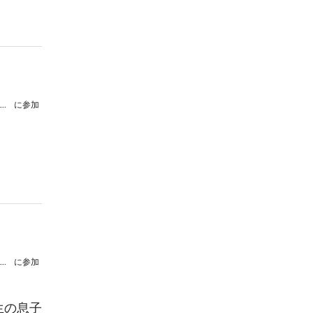
群馬県立前橋東高等学校吹奏楽部第４５回定期演奏会
に参加
群馬県立前橋東高等学校吹奏楽部第４５回定期演奏会
に参加
生の息子