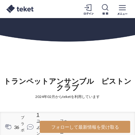
トランペットアンサンブル ピストン
クラブ
2024年02月からteketを利用しています
1
ブ
コ
フォ
ラ
36
37
フォローして最新情報を受け取る
メ
ロワ
ボ
ン
ー