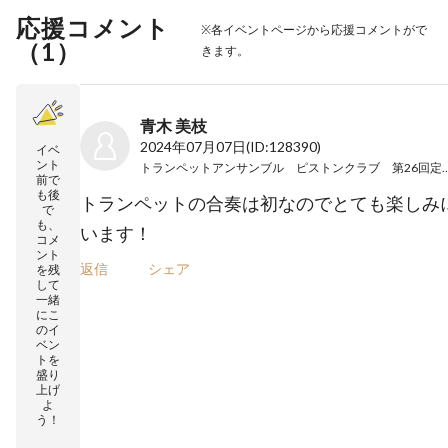
応援コメント
※各イベントページから応援コメントがで
（
1
）
きます。
青木 美枝
2024年07月07日
(ID:128390)
イベ
ント
トランペットアンサンブル ピストンクラブ
前で
も後
トランペットの合奏は初なのでとても楽しみ
で
も、
います！
コメ
ント
返信
シェア
を残
して
一緒
にこ
のイ
ベン
トを
盛り
上げ
よ
う！