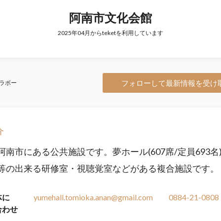
阿南市文化会館
2025年04月からteketを利用しています
フォローして最新情報を受け
ラボー
介
阿南市にある公共施設です。夢ホール(607席/定員693名
等の出来る研修室・視聴覚室などがある複合施設です。
体に
yumehall.tomioka.anan@gmail.com
0884-21-0808
合わせ