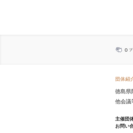
0
ブ
団体紹
徳島県
他会議
主催団
お問い