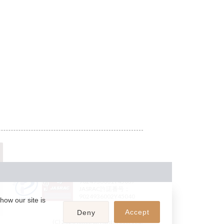
JASRAC許諾番号：
9024936001Y45037
JASRAC許諾番号：
9024936002Y45040
how our site is
Accept
Deny
(C) 2026 teket. all rights reserved.