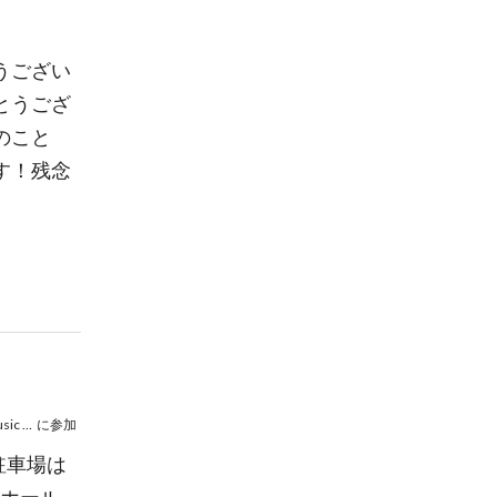
うござい
とうござ
のこと
す！残念
八千代フェスティバルバンド ポップスコンサート 〜やちフェス TV music show〜
に参加
駐車場は