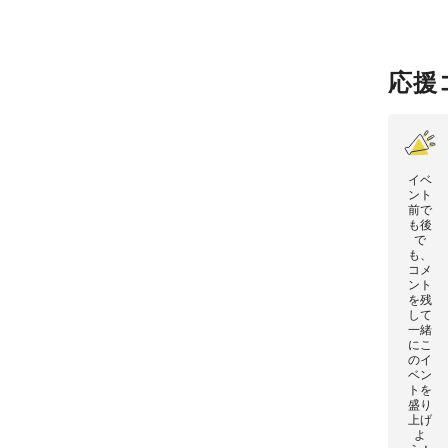
応援
イベ
ント
前で
も後
で
も、
コメ
ント
を残
して
一緒
にこ
のイ
ベン
トを
盛り
上げ
よ