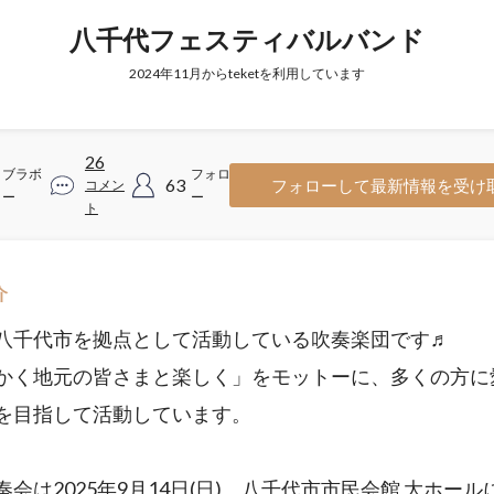
八千代フェスティバルバンド
2024年11月からteketを利用しています
26
ブラボ
フォロワ
63
フォローして最新情報を受け
コメン
ー
ー
ト
介
八千代市を拠点として活動している吹奏楽団です♬
かく地元の皆さまと楽しく」をモットーに、多くの方に
を目指して活動しています。
奏会は2025年9月14日(日)、八千代市市民会館 大ホール