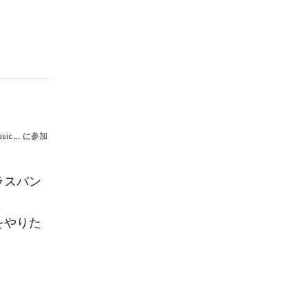
八千代フェスティバルバンド ポップスコンサート 〜やちフェス TV music show〜
に参加
ラスバン
をやりた