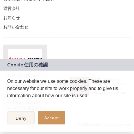
運営会社
お知らせ
お問い合わせ
本サービスは、NTT
JASRAC許諾番号：
On our website we use some cookies. These are
ドコモグループの新
9024936001Y45037
規事業創出プログラ
necessary for our site to work properly and to give us
JASRAC許諾番号：
ム「docomo
9024936002Y45040
information about how our site is used.
STARTUP」を通じて
企画され、株式会社
teketにより運営され
ています。
Accept
Deny
(C) 2026 teket. all rights reserved.