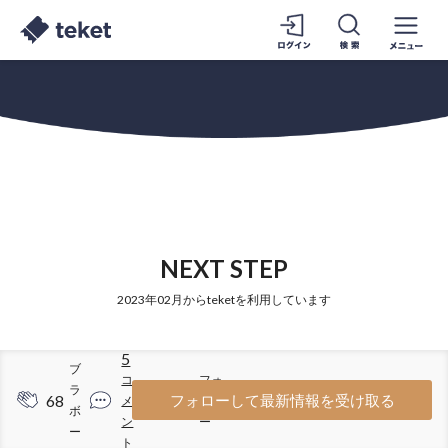
NEXT STEP
2023年02月からteketを利用しています
5
ブ
コ
フォ
ラ
68
32
フォローして最新情報を受け取る
メ
ロワ
ボ
ン
ー
ー
ト