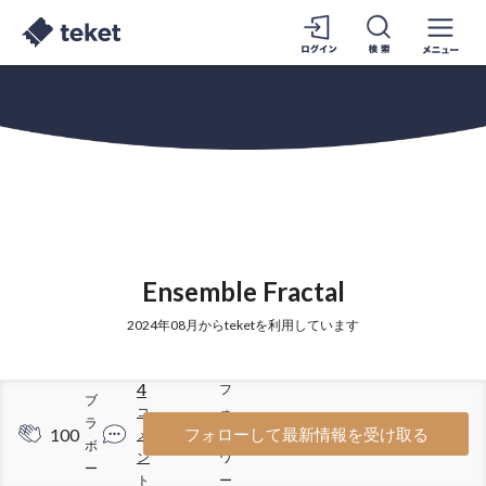
Ensemble Fractal
2024年08月からteketを利用しています
4
フ
ブ
コ
ォ
ラ
100
78
フォローして最新情報を受け取る
メ
ロ
ボ
ン
ワ
ー
ト
ー