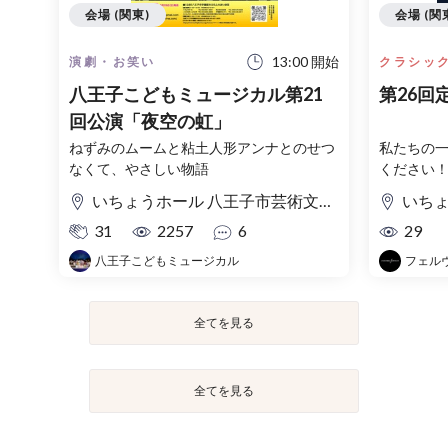
会場 (関東)
会場 (関
13:00 開始
演劇・お笑い
クラシッ
八王子こどもミュージカル第21
第26回
回公演「夜空の虹」
ねずみのムームと粘土人形アンナとのせつ
私たちの
なくて、やさしい物語
ください
いちょうホール 八王子市芸術文化会館 大ホール
いちょう
31
2257
6
29
八王子こどもミュージカル
フェル
全てを見る
全てを見る