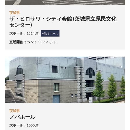
茨城県
ザ・ヒロサワ・シティ会館 (茨城県立県民文化
センター)
大ホール
1514 席
+他
1
ホール
直近開催イベント
0 イベント
茨城県
ノバホール
大ホール
1000 席