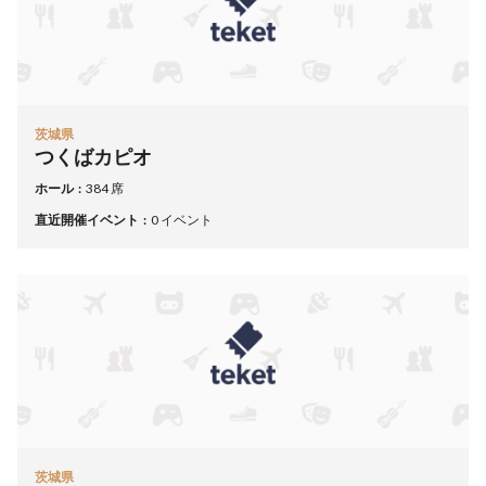
茨城県
つくばカピオ
ホール
384 席
直近開催イベント
0 イベント
茨城県