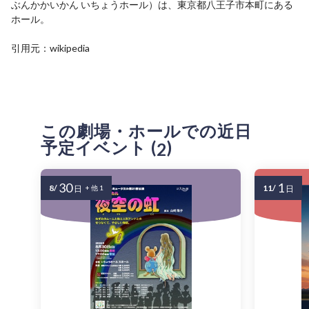
ぶんかかいかん いちょうホール）は、東京都八王子市本町にある
ホール。
引用元：wikipedia
この劇場・ホールでの近日
予定イベント (
)
2
30
1
8/
11/
日
+ 他 1
日