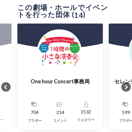
この劇場・ホールでイベン
トを行った団体 (
)
14
One hour Concert事務局
セレン
1532
704
214
599
ー
フォロワー
ブラボー
コメント
ブラボ